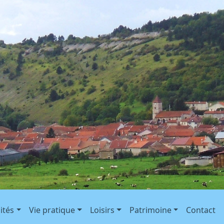
ités
Vie pratique
Loisirs
Patrimoine
Contact